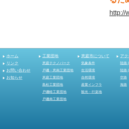
http:/
ホーム
工業団地
恵庭市について
アク
リンク
恵庭テクノパーク
気象条件
陸路 
お問い合わせ
戸磯・恵南工業団地
生活環境
陸路 
お知らせ
恵庭工業団地
自然環境
空路
島松工業団地
産業インフラ
海路
戸磯軽工業団地
観光・行楽地
戸磯南工業団地