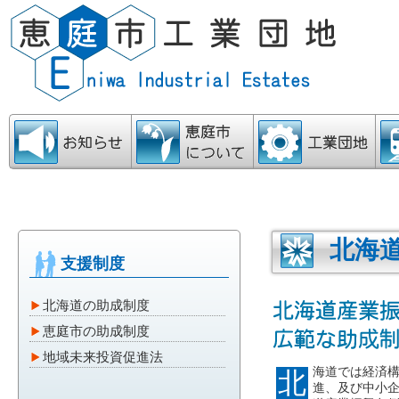
お知らせ
恵庭市について
工業団地
ア
北海道
支援制度
北海道の助成制度
恵庭市の助成制度
地域未来投資促進法
海道では経済
北
進、及び中小企