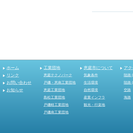
ホーム
工業団地
恵庭市について
アク
リンク
恵庭テクノパーク
気象条件
陸路 
お問い合わせ
戸磯・恵南工業団地
生活環境
陸路 
お知らせ
恵庭工業団地
自然環境
空路
島松工業団地
産業インフラ
海路
戸磯軽工業団地
観光・行楽地
戸磯南工業団地