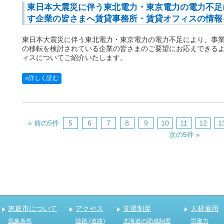
東日本大震災に伴う東北電力・東京電力の電力不足
す企業の皆さまへ賃貸事務所・賃貸オフィスの情報
東日本大震災に伴う東北電力・東京電力の電力不足により、事
の移転を検討されている企業の皆さまのご要望にお応えできる
ィスについてご紹介いたします。
»詳しく読む
« 前の5件
5
6
7
8
9
10
11
12
1
次の5件 »
恵庭市について
アクセス
支援制度
人材雇用
気象条件
陸路 (道路)
北海道の助成制度
労働力