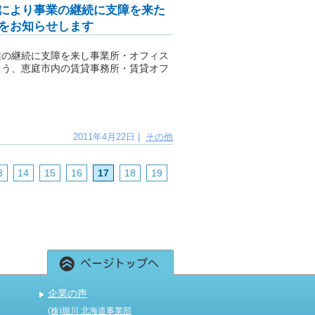
により事業の継続に支障を来た
をお知らせします
業の継続に支障を来し事業所・オフィス
よう、恵庭市内の賃貸事務所・賃貸オフ
2011年4月22日 |
その他
3
14
15
16
17
18
19
企業の声
(株)堀川 北海道事業部